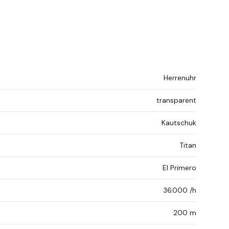
Herrenuhr
transparent
Kautschuk
Titan
El Primero
36.000 /h
200 m