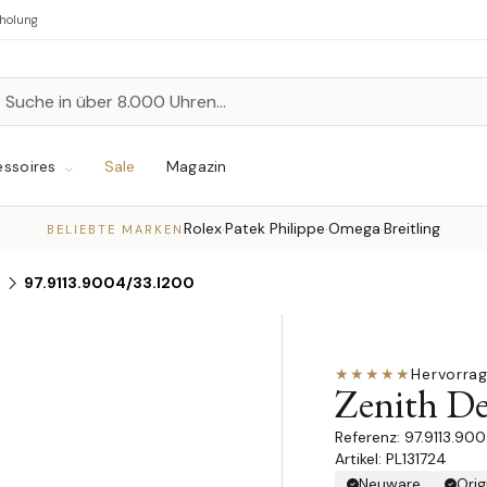
bholung
n
chen
ssoires
Sale
Magazin
Rolex
Patek Philippe
Omega
Breitling
·
·
·
BELIEBTE MARKEN
e
97.9113.9004/33.I200
★★★★★
Hervorra
Zenith D
97.9113.90
Artikel: PL131724
Neuware
Orig