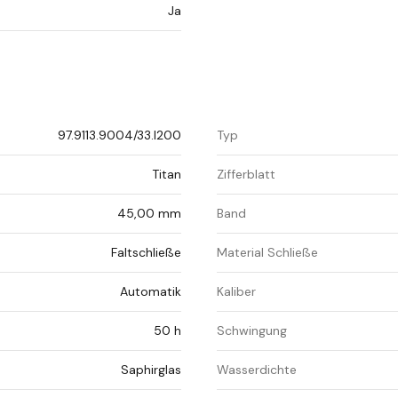
Ja
97.9113.9004/33.I200
Typ
Titan
Zifferblatt
45,00 mm
Band
Faltschließe
Material Schließe
Automatik
Kaliber
50 h
Schwingung
Saphirglas
Wasserdichte