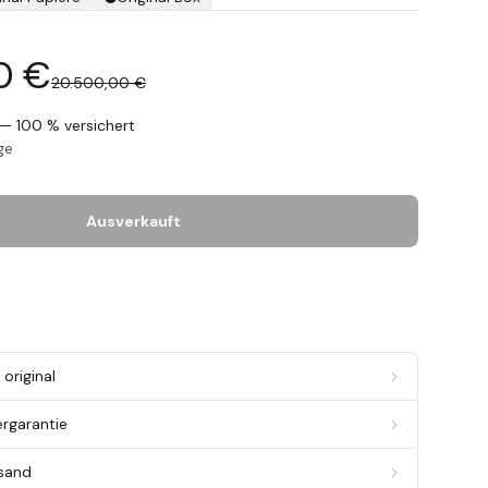
0 €
20.500,00 €
— 100 % versichert
ge
Ausverkauft
original
ergarantie
rsand