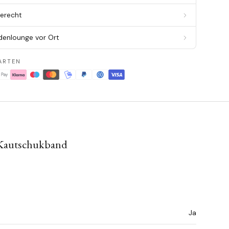
berecht
denlounge vor Ort
ARTEN
 Kautschukband
Ja