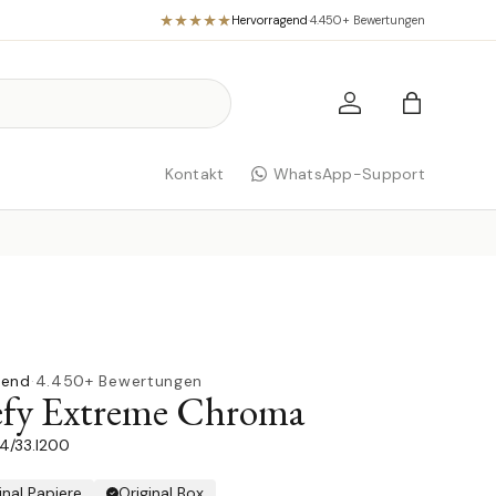
Hervorragend
·
4.450+ Bewertungen
Einloggen
Einkaufst
Kontakt
WhatsApp-Support
gend
·
4.450+ Bewertungen
efy Extreme Chroma
04/33.I200
inal Papiere
Original Box