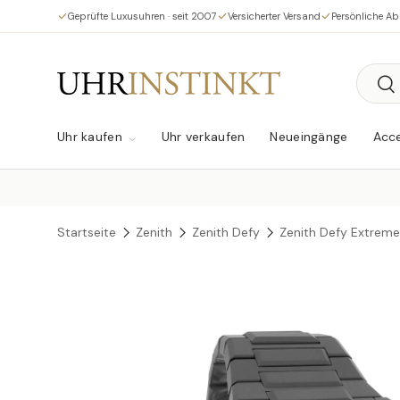
Geprüfte Luxusuhren · seit 2007
Versicherter Versand
Persönliche A
Direkt zum Inhalt
Suche
Su
Uhr kaufen
Uhr verkaufen
Neueingänge
Acce
Startseite
Zenith
Zenith Defy
Zenith Defy Extrem
Zu Produktinformationen springen