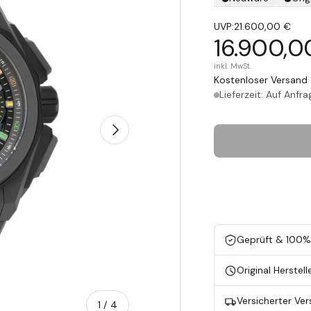
UVP:
21.600,00 €
16.900,0
inkl. MwSt.
Kostenloser Versand 
Lieferzeit: Auf Anfra
Nächste
Geprüft & 100% 
Original Herstell
Versicherter Ve
von
1
/
4