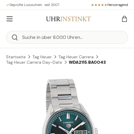
Geprüfte Luxusuhren · seit 2007
Hervorragend
Direkt zum Inhalt
Menü
Eink
Suchen
Suchen
Startseite
Tag Heuer
Tag Heuer Carrera
Tag Heuer Carrera Day-Date
WDA2115.BA0043
Zu Produktinformationen springen