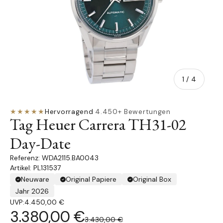
von
1
/
4
★★★★★
Hervorragend
·
4.450+ Bewertungen
Tag Heuer Carrera TH31-02
Day-Date
WDA2115.BA0043
Artikel: PL131537
Neuware
Original Papiere
Original Box
Jahr 2026
UVP:
4.450,00 €
3.380,00 €
3.430,00 €