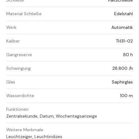
Schließe
Faltschließe
Material Schließe
Edelstahl
Werk
Automatik
Kaliber
TH31-02
Gangreserve
80 h
Schwingung
28.800 /h
Glas
Saphirglas
Wasserdichte
100 m
Funktionen
Zentralsekunde, Datum, Wochentagsanzeige
Weitere Merkmale
Leuchtzeiger, Leuchtindizes