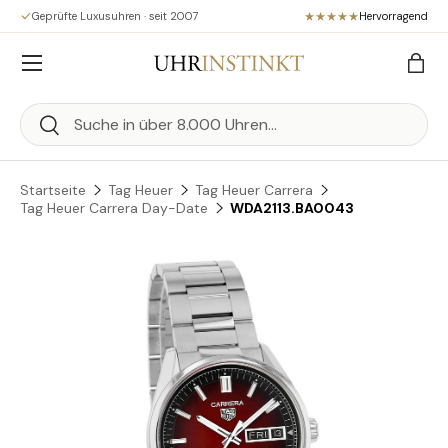
Geprüfte Luxusuhren · seit 2007
Hervorragend
Direkt zum Inhalt
Menü
Eink
Suchen
Suchen
Startseite
Tag Heuer
Tag Heuer Carrera
Tag Heuer Carrera Day-Date
WDA2113.BA0043
Zu Produktinformationen springen