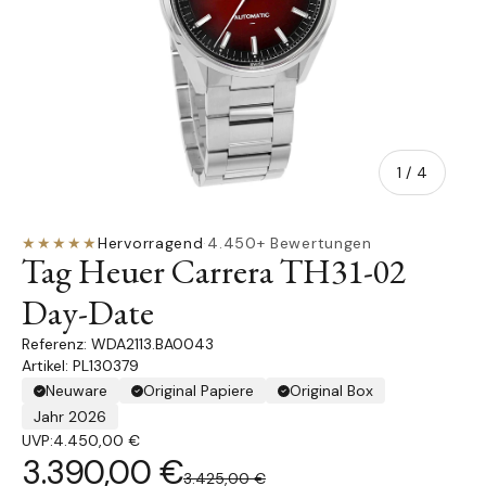
von
1
/
4
★★★★★
Hervorragend
·
4.450+ Bewertungen
Tag Heuer Carrera TH31-02
Day-Date
WDA2113.BA0043
Artikel: PL130379
Neuware
Original Papiere
Original Box
Jahr 2026
UVP:
4.450,00 €
3.390,00 €
3.425,00 €