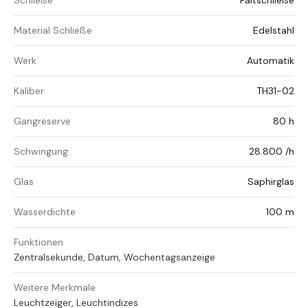
Schließe
Faltschließe
Material Schließe
Edelstahl
Werk
Automatik
Kaliber
TH31-02
Gangreserve
80 h
Schwingung
28.800 /h
Glas
Saphirglas
Wasserdichte
100 m
Funktionen
Zentralsekunde, Datum, Wochentagsanzeige
Weitere Merkmale
Leuchtzeiger, Leuchtindizes