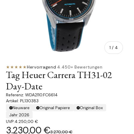
von
1
/
4
★★★★★
Hervorragend
·
4.450+ Bewertungen
Tag Heuer Carrera TH31-02
Day-Date
WDA2110.FC6614
Artikel: PL130383
Neuware
Original Papiere
Original Box
Jahr 2026
UVP:
4.250,00 €
3.230,00 €
3.270,00 €