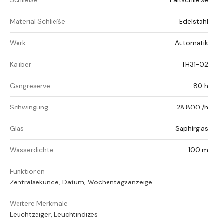
Schließe
Faltschließe
Material Schließe
Edelstahl
Werk
Automatik
Kaliber
TH31-02
Gangreserve
80 h
Schwingung
28.800 /h
Glas
Saphirglas
Wasserdichte
100 m
Funktionen
Zentralsekunde, Datum, Wochentagsanzeige
Weitere Merkmale
Leuchtzeiger, Leuchtindizes