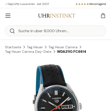
Geprüfte Luxusuhren · seit 2007
Hervorragend
Direkt zum Inhalt
Menü
Eink
Suchen
Suchen
Startseite
Tag Heuer
Tag Heuer Carrera
Tag Heuer Carrera Day-Date
WDA2110.FC6614
Zu Produktinformationen springen