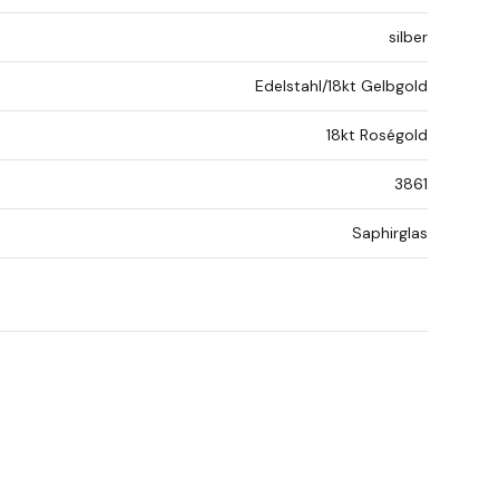
silber
Edelstahl/18kt Gelbgold
18kt Roségold
3861
Saphirglas