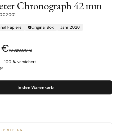
ter Chronograph 42 mm
0.02.001
inal Papiere
Original Box
Jahr 2026
 €
16.320,00 €
— 100 % versichert
ge
In den Warenkorb
CREDITPLUS