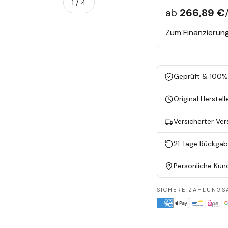
von
1
/
4
ab
266,89 €
Zum Finanzierun
en
ieansicht laden
Geprüft & 100% 
Original Herstell
Versicherter Ve
21 Tage Rückga
Persönliche Kun
SICHERE ZAHLUNGS