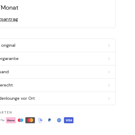
/Monat
gsantrag
original
ergarantie
rsand
berecht
denlounge vor Ort
ARTEN