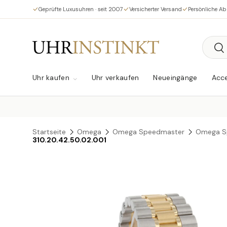
Geprüfte Luxusuhren · seit 2007
Versicherter Versand
Persönliche A
Direkt zum Inhalt
Suche
Su
Uhr kaufen
Uhr verkaufen
Neueingänge
Acce
Startseite
Omega
Omega Speedmaster
Omega S
310.20.42.50.02.001
Zu Produktinformationen springen