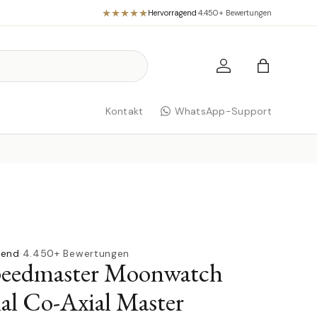
Hervorragend
·
4.450+ Bewertungen
Einloggen
Einkaufst
Kontakt
WhatsApp-Support
gend
·
4.450+ Bewertungen
eedmaster Moonwatch
nal Co-Axial Master