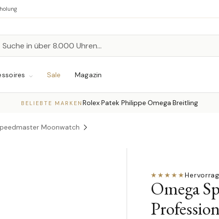
bholung
n
chen
ssoires
Sale
Magazin
Rolex
Patek Philippe
Omega
Breitling
·
·
·
BELIEBTE MARKEN
peedmaster Moonwatch
★★★★★
Hervorra
Omega Sp
Professio