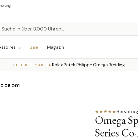
bholung
n
chen
ssoires
Sale
Magazin
Rolex
Patek Philippe
Omega
Breitling
·
·
·
BELIEBTE MARKEN
50.06.001
★★★★★
Hervorra
Omega Sp
Series Co