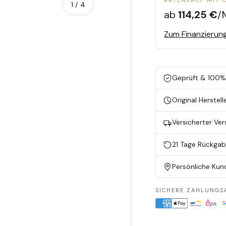
RATENKAUF MIT 
von
1
/
4
ab
114,25 €
/
Zum Finanzierun
en
ieansicht laden
Geprüft & 100% 
Original Herstell
Versicherter Ve
21 Tage Rückga
Persönliche Kun
SICHERE ZAHLUNGS