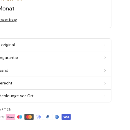
CREDITPLUS
Monat
gsantrag
original
ergarantie
rsand
berecht
denlounge vor Ort
ARTEN