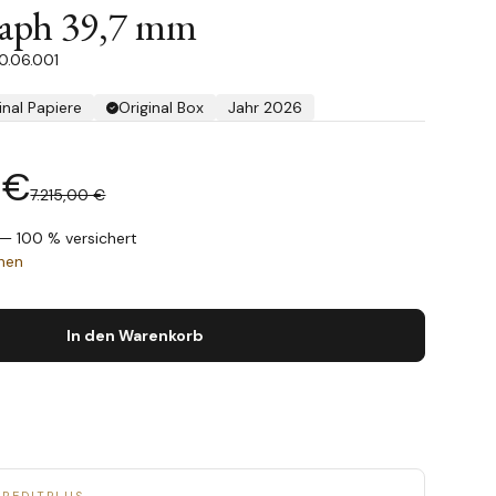
aph 39,7 mm
0.06.001
inal Papiere
Original Box
Jahr 2026
 €
7.215,00 €
— 100 % versichert
chen
In den Warenkorb