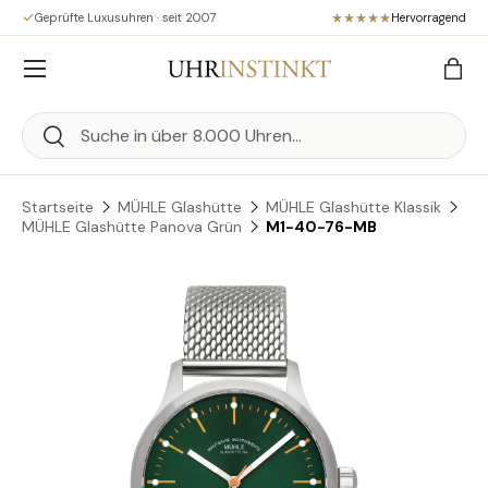
Geprüfte Luxusuhren · seit 2007
Hervorragend
Direkt zum Inhalt
Menü
Eink
Suchen
Suchen
Startseite
MÜHLE Glashütte
MÜHLE Glashütte Klassik
MÜHLE Glashütte Panova Grün
M1-40-76-MB
Zu Produktinformationen springen