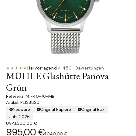
★★★★★
Hervorragend
·
4.450+ Bewertungen
MÜHLE Glashütte Panova
Grün
M1-40-76-MB
Artikel: PL128820
Neuware
Original Papiere
Original Box
Jahr 2026
UVP:
1.300,00 €
995,00 €
1.040,00 €