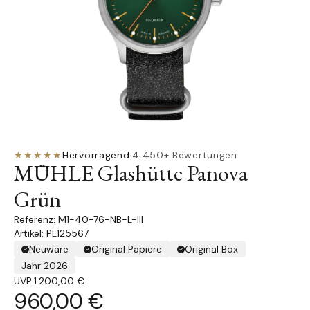
★★★★★
Hervorragend
·
4.450+ Bewertungen
MÜHLE Glashütte Panova
Grün
M1-40-76-NB-L-III
Artikel: PL125567
Neuware
Original Papiere
Original Box
Jahr 2026
UVP:
1.200,00 €
960,00 €