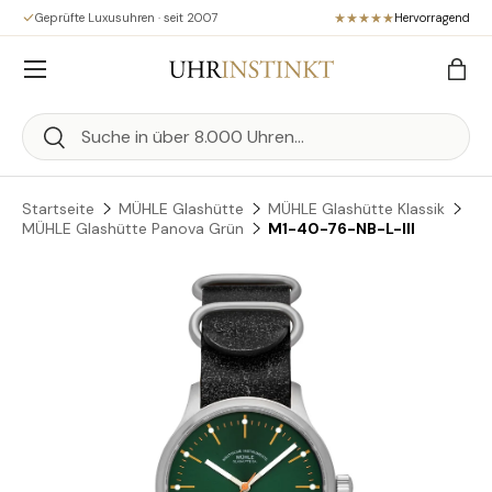
Geprüfte Luxusuhren · seit 2007
Hervorragend
Direkt zum Inhalt
Menü
Eink
Suchen
Suchen
Startseite
MÜHLE Glashütte
MÜHLE Glashütte Klassik
MÜHLE Glashütte Panova Grün
M1-40-76-NB-L-III
Zu Produktinformationen springen