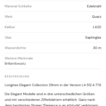
Material Schließe
Edelstahl
Werk
Quarz
Kaliber
L420
Glas
Saphirglas
Wasserdichte
30 m
Weitere Merkmale
Brillantbesatz
BESCHREIBUNG
Longines Elegant Collection 29mm in der Version L4.512.4.77.6
Die Elegant Modelle sind in drei unterschiedlichen Größen
und mit verschiedenen Zifferblättern erhältlich. Ganz nach
dem berühmten Slogan "Elegance is an attitude" verkörpern