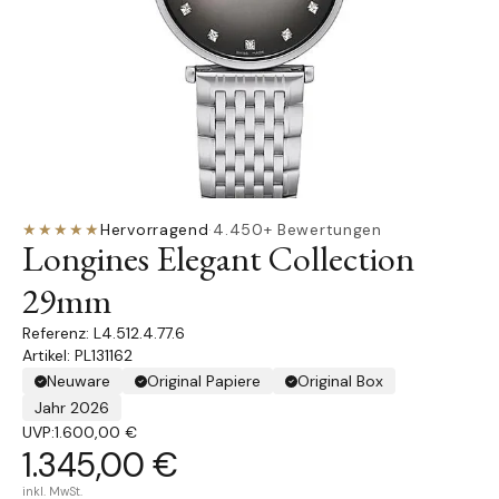
★★★★★
Hervorragend
·
4.450+ Bewertungen
Longines Elegant Collection
29mm
L4.512.4.77.6
Artikel: PL131162
Neuware
Original Papiere
Original Box
Jahr 2026
UVP:
1.600,00 €
1.345,00 €
inkl. MwSt.