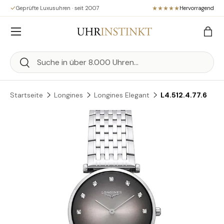
Geprüfte Luxusuhren · seit 2007
Hervorragend
Direkt zum Inhalt
Menü
Eink
Suchen
Suchen
Startseite
Longines
Longines Elegant
L4.512.4.77.6
Zu Produktinformationen springen