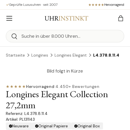
Geprüfte Luxusuhren · seit 2007
Hervorragend
Direkt zum Inhalt
Menü
Eink
Suchen
Suchen
Startseite
Longines
Longines Elegant
L4.378.8.11.4
Bild folgt in Kürze
★★★★★
Hervorragend
·
4.450+ Bewertungen
Longines Elegant Collection
27,2mm
L4.378.8.11.4
Artikel: PL131143
Neuware
Original Papiere
Original Box