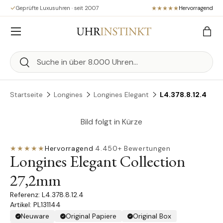
Geprüfte Luxusuhren · seit 2007
Hervorragend
Direkt zum Inhalt
Menü
Eink
Suchen
Suchen
Startseite
Longines
Longines Elegant
L4.378.8.12.4
Bild folgt in Kürze
★★★★★
Hervorragend
·
4.450+ Bewertungen
Longines Elegant Collection
27,2mm
L4.378.8.12.4
Artikel: PL131144
Neuware
Original Papiere
Original Box