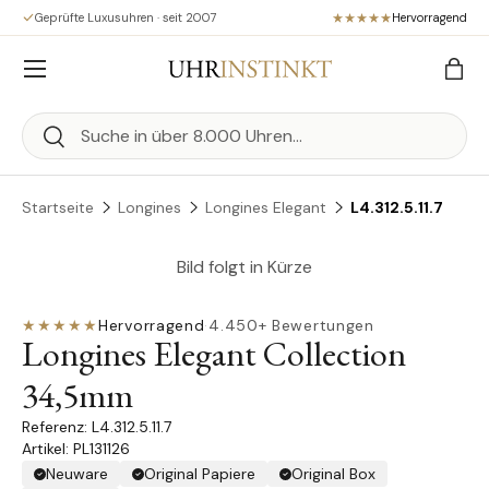
Geprüfte Luxusuhren · seit 2007
Hervorragend
Direkt zum Inhalt
Menü
Eink
Suchen
Suchen
Startseite
Longines
Longines Elegant
L4.312.5.11.7
Bild folgt in Kürze
★★★★★
Hervorragend
·
4.450+ Bewertungen
Longines Elegant Collection
34,5mm
L4.312.5.11.7
Artikel: PL131126
Neuware
Original Papiere
Original Box