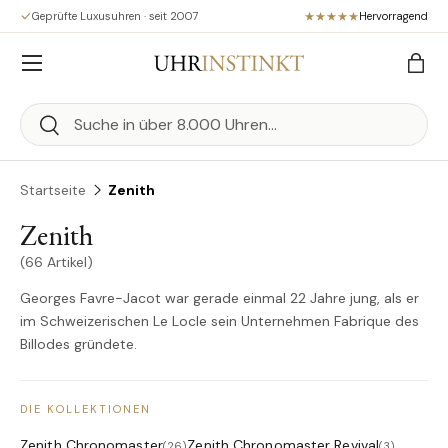
Geprüfte Luxusuhren · seit 2007
Hervorragend
Direkt zum Inhalt
Menü
Eink
Suchen
Suchen
Startseite
Zenith
Zenith
(66 Artikel)
Georges Favre-Jacot war gerade einmal 22 Jahre jung, als er
im Schweizerischen Le Locle sein Unternehmen Fabrique des
Billodes gründete.
DIE KOLLEKTIONEN
Zenith Chronomaster
Zenith Chronomaster Revival
(26)
(3)