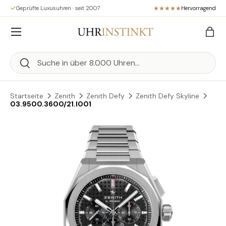
Geprüfte Luxusuhren · seit 2007
Hervorragend
Direkt zum Inhalt
Menü
Eink
Suchen
Suchen
Startseite
Zenith
Zenith Defy
Zenith Defy Skyline
03.9500.3600/21.I001
Zu Produktinformationen springen