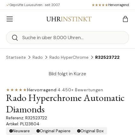
Geprüfte Luxusuhren · seit 2007
Hervorragend
Direkt zum Inhalt
Menü
Eink
Suchen
Suchen
Startseite
Rado
Rado HyperChrome
R32523722
Bild folgt in Kürze
★★★★★
Hervorragend
·
4.450+ Bewertungen
Rado Hyperchrome Automatic
Diamonds
R32523722
Artikel: PL123804
Neuware
Original Papiere
Original Box