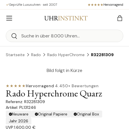
Geprüfte Luxusuhren · seit 2007
Hervorragend
Direkt zum Inhalt
Menü
Eink
Suchen
Suchen
Startseite
Rado
Rado HyperChrome
R32281309
Bild folgt in Kürze
★★★★★
Hervorragend
·
4.450+ Bewertungen
Rado Hyperchrome Quarz
R32281309
Artikel: PL131246
Neuware
Original Papiere
Original Box
Jahr 2026
UVP:
1.600,00 €