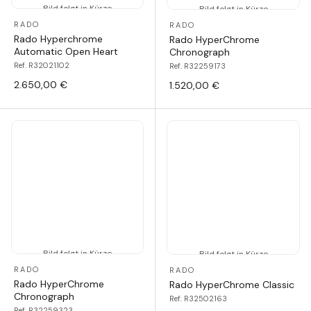
Bild folgt in Kürze
Bild folgt in Kürze
RADO
RADO
Rado Hyperchrome
Rado HyperChrome
Automatic Open Heart
Chronograph
Ref. R32021102
Ref. R32259173
2.650,00 €
1.520,00 €
Bild folgt in Kürze
Bild folgt in Kürze
RADO
RADO
Rado HyperChrome
Rado HyperChrome Classic
Chronograph
Ref. R32502163
Ref. R32259323