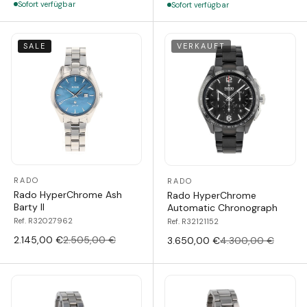
Sofort verfügbar
Sofort verfügbar
SALE
VERKAUFT
RADO
RADO
Rado HyperChrome Ash
Rado HyperChrome
Barty II
Automatic Chronograph
Ref. R32027962
Ref. R32121152
2.145,00 €
2.505,00 €
3.650,00 €
4.300,00 €