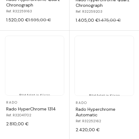
Chronograph
Chronograph
Ref. R32259163
Ref. R32259203
1.520,00 €
1.595,00 €
1.405,00 €
1.475,00 €
Bild folgt in Kürze
Bild folgt in Kürze
RADO
RADO
Rado HyperChrome 1314
Rado Hyperchrome
Automatic
Ref. R32041702
Ref. R32252162
2.810,00 €
2.420,00 €