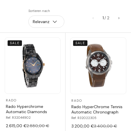
Sortieren nach
‹
›
1
Relevanz
SALE
SALE
RADO
RADO
Rado Hyperchrome
Rado HyperChrome Tennis
Automatic Diamonds
Automatic Chronograph
Ref. R32044902
Ref. R32022305
2.615,00 €
2.880,00 €
3.200,00 €
3.400,00 €