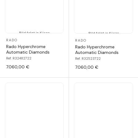
Bild folgt in Kürze
Bild folgt in Kürze
RADO
RADO
Rado Hyperchrome
Rado Hyperchrome
Automatic Diamonds
Automatic Diamonds
Ref. R32482722
Ref. R32523722
7.060,00 €
7.060,00 €