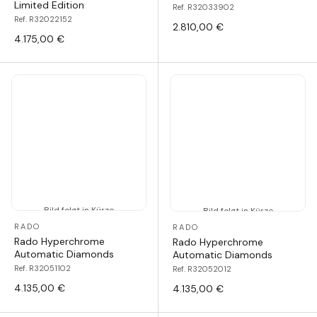
Limited Edition
Ref. R32033902
Ref. R32022152
2.810,00 €
4.175,00 €
Bild folgt in Kürze
Bild folgt in Kürze
RADO
RADO
Rado Hyperchrome
Rado Hyperchrome
Automatic Diamonds
Automatic Diamonds
Ref. R32051102
Ref. R32052012
4.135,00 €
4.135,00 €