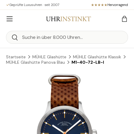
Geprüfte Luxusuhren · seit 2007
Hervorragend
Direkt zum Inhalt
Menü
Eink
Suchen
Suchen
Startseite
MÜHLE Glashütte
MÜHLE Glashütte Klassik
MÜHLE Glashütte Panova Blau
M1-40-72-LB-I
Zu Produktinformationen springen