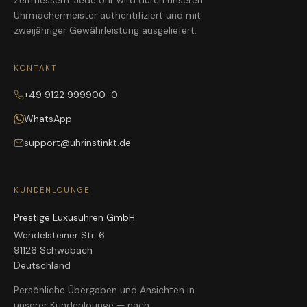
Zeitmessern. Jede Uhr wird durch unseren
Uhrmachermeister authentifiziert und mit
zweijähriger Gewährleistung ausgeliefert.
KONTAKT
+49 9122 999900-0
WhatsApp
support@uhrinstinkt.de
KUNDENLOUNGE
Prestige Luxusuhren GmbH
Wendelsteiner Str. 6
91126 Schwabach
Deutschland
Persönliche Übergaben und Ansichten in
unserer Kundenlounge — nach