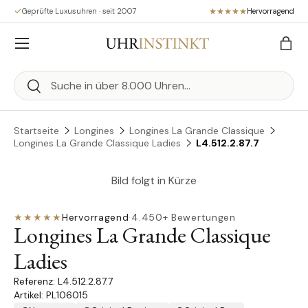
Geprüfte Luxusuhren · seit 2007
Hervorragend
Direkt zum Inhalt
Menü
Eink
Suchen
Suchen
Startseite
Longines
Longines La Grande Classique
Longines La Grande Classique Ladies
L4.512.2.87.7
Bild folgt in Kürze
★★★★★
Hervorragend
·
4.450+ Bewertungen
Longines La Grande Classique
Ladies
L4.512.2.87.7
Artikel: PL106015