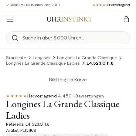
Geprüfte Luxusuhren · seit 2007
Hervorragend
Direkt zum Inhalt
Menü
Eink
Suchen
Suchen
Startseite
Longines
Longines La Grande Classique
Longines La Grande Classique Ladies
L4.523.0.11.6
Bild folgt in Kürze
★★★★★
Hervorragend
·
4.450+ Bewertungen
Longines La Grande Classique
Ladies
L4.523.0.11.6
Artikel: PL131168