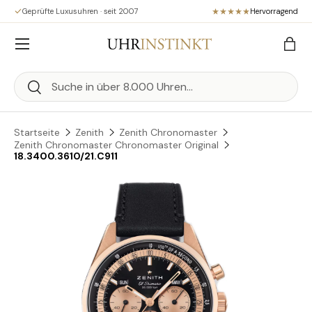
Geprüfte Luxusuhren · seit 2007
Hervorragend
Direkt zum Inhalt
Menü
Eink
Suchen
Suchen
Startseite
Zenith
Zenith Chronomaster
Zenith Chronomaster Chronomaster Original
18.3400.3610/21.C911
Zu Produktinformationen springen