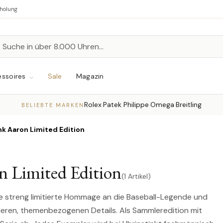
bholung
n
chen
ssoires
Sale
Magazin
Rolex
Patek Philippe
Omega
Breitling
·
·
·
BELIEBTE MARKEN
nk Aaron Limited Edition
 Limited Edition
(1 Artikel)
ine streng limitierte Hommage an die Baseball-Legende und
eren, themenbezogenen Details. Als Sammleredition mit