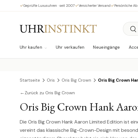
Geprüfte Luxusuhren · seit 2007
Versicherter Versand
Persönliche A
Direkt zum Inhalt
Suche
Su
Uhr kaufen
Uhr verkaufen
Neueingänge
Acce
Startseite
Oris
Oris Big Crown
Oris Big Crown Ha
←
Zurück zu Oris Big Crown
Oris Big Crown Hank Aaron
Die Oris Big Crown Hank Aaron Limited Edition ist e
vereint das klassische Big-Crown-Design mit besond