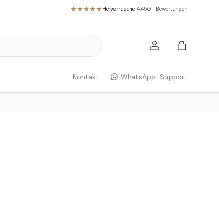
Hervorragend
·
4.450+ Bewertungen
Einloggen
Einkaufst
Kontakt
WhatsApp-Support