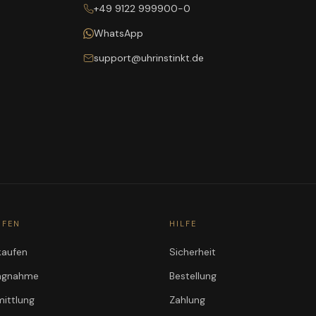
+49 9122 999900-0
WhatsApp
support@uhrinstinkt.de
UFEN
HILFE
kaufen
Sicherheit
ungnahme
Bestellung
ittlung
Zahlung