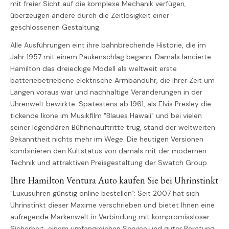
mit freier Sicht auf die komplexe Mechanik verfügen,
überzeugen andere durch die Zeitlosigkeit einer
geschlossenen Gestaltung.
Alle Ausführungen eint ihre bahnbrechende Historie, die im
Jahr 1957 mit einem Paukenschlag begann: Damals lancierte
Hamilton das dreieckige Modell als weltweit erste
batteriebetriebene elektrische Armbanduhr, die ihrer Zeit um
Längen voraus war und nachhaltige Veränderungen in der
Uhrenwelt bewirkte. Spätestens ab 1961, als Elvis Presley die
tickende Ikone im Musikfilm "Blaues Hawaii" und bei vielen
seiner legendären Bühnenauftritte trug, stand der weltweiten
Bekanntheit nichts mehr im Wege. Die heutigen Versionen
kombinieren den Kultstatus von damals mit der modernen
Technik und attraktiven Preisgestaltung der Swatch Group.
Ihre Hamilton Ventura Auto kaufen Sie bei Uhrinstinkt
"Luxusuhren günstig online bestellen": Seit 2007 hat sich
Uhrinstinkt dieser Maxime verschrieben und bietet Ihnen eine
aufregende Markenwelt in Verbindung mit kompromissloser
Sicherheit, einem umfangreichen Service und guter Beratung.