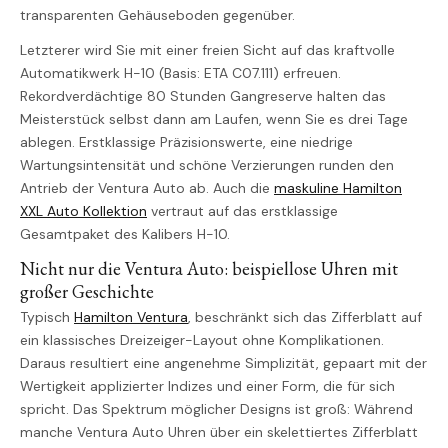
transparenten Gehäuseboden gegenüber.
Letzterer wird Sie mit einer freien Sicht auf das kraftvolle
Automatikwerk H-10 (Basis: ETA C07.111) erfreuen.
Rekordverdächtige 80 Stunden Gangreserve halten das
Meisterstück selbst dann am Laufen, wenn Sie es drei Tage
ablegen. Erstklassige Präzisionswerte, eine niedrige
Wartungsintensität und schöne Verzierungen runden den
Antrieb der Ventura Auto ab. Auch die
maskuline Hamilton
XXL Auto Kollektion
vertraut auf das erstklassige
Gesamtpaket des Kalibers H-10.
Nicht nur die Ventura Auto: beispiellose Uhren mit
großer Geschichte
Typisch
Hamilton Ventura
, beschränkt sich das Zifferblatt auf
ein klassisches Dreizeiger-Layout ohne Komplikationen.
Daraus resultiert eine angenehme Simplizität, gepaart mit der
Wertigkeit applizierter Indizes und einer Form, die für sich
spricht. Das Spektrum möglicher Designs ist groß: Während
manche Ventura Auto Uhren über ein skelettiertes Zifferblatt