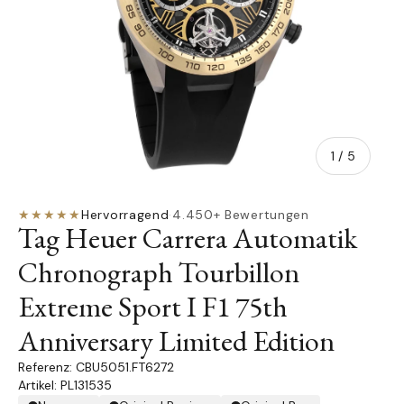
von
1
/
5
★★★★★
Hervorragend
·
4.450+ Bewertungen
Tag Heuer Carrera Automatik
Chronograph Tourbillon
Extreme Sport I F1 75th
Anniversary Limited Edition
CBU5051.FT6272
Artikel: PL131535