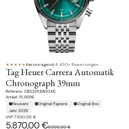
★★★★★
Hervorragend
·
4.450+ Bewertungen
Tag Heuer Carrera Automatik
Chronograph 39mm
CBS2211.BA0048
Artikel: PL131316
Neuware
Original Papiere
Original Box
Jahr 2026
UVP:
7.500,00 €
5.870,00 €
6.000,00 €