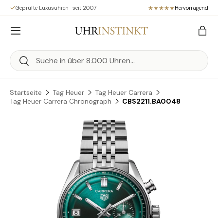
Geprüfte Luxusuhren · seit 2007
Hervorragend
Direkt zum Inhalt
Menü
Eink
Suchen
Suchen
Startseite
Tag Heuer
Tag Heuer Carrera
Tag Heuer Carrera Chronograph
CBS2211.BA0048
Zu Produktinformationen springen