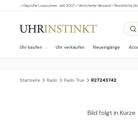
Geprüfte Luxusuhren · seit 2007
Versicherter Versand
Persönliche A
Direkt zum Inhalt
Suche
Su
Uhr kaufen
Uhr verkaufen
Neueingänge
Acce
Startseite
Rado
Rado True
R27243742
Bild folgt in Kürze