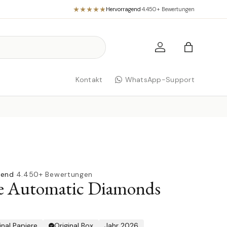
Hervorragend
·
4.450+ Bewertungen
Einloggen
Einkaufst
Kontakt
WhatsApp-Support
gend
·
4.450+ Bewertungen
e Automatic Diamonds
inal Papiere
Original Box
Jahr 2026