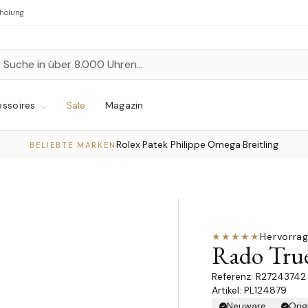
bholung
n
chen
ssoires
Sale
Magazin
Rolex
Patek Philippe
Omega
Breitling
·
·
·
BELIEBTE MARKEN
★★★★★
Hervorra
Rado Tru
R27243742
Artikel: PL124879
Neuware
Orig