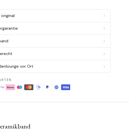
original
ergarantie
rsand
berecht
denlounge vor Ort
ARTEN
Keramikband