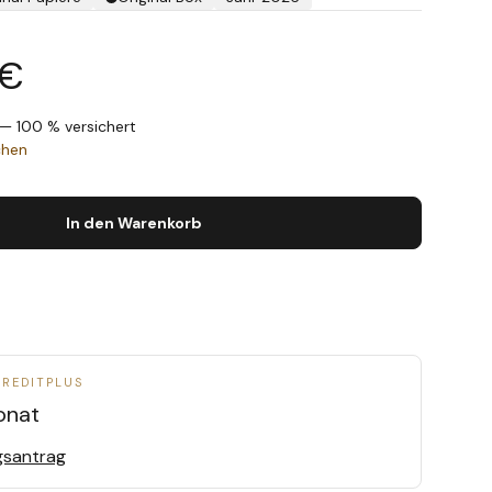
 €
— 100 % versichert
chen
In den Warenkorb
CREDITPLUS
onat
gsantrag