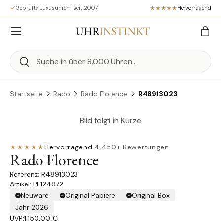
Geprüfte Luxusuhren · seit 2007
Hervorragend
Direkt zum Inhalt
Menü
Eink
Suchen
Suchen
Startseite
Rado
Rado Florence
R48913023
Bild folgt in Kürze
★★★★★
Hervorragend
·
4.450+ Bewertungen
Rado Florence
R48913023
Artikel: PL124872
Neuware
Original Papiere
Original Box
Jahr 2026
UVP:
1.150,00 €