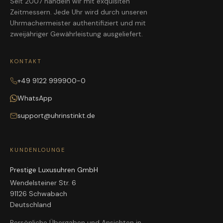
Seit 2007 handeln wir mit exquisiten
Zeitmessern. Jede Uhr wird durch unseren
Uhrmachermeister authentifiziert und mit
zweijähriger Gewährleistung ausgeliefert.
KONTAKT
+49 9122 999900-0
WhatsApp
support@uhrinstinkt.de
KUNDENLOUNGE
Prestige Luxusuhren GmbH
Wendelsteiner Str. 6
91126 Schwabach
Deutschland
Persönliche Übergaben und Ansichten in