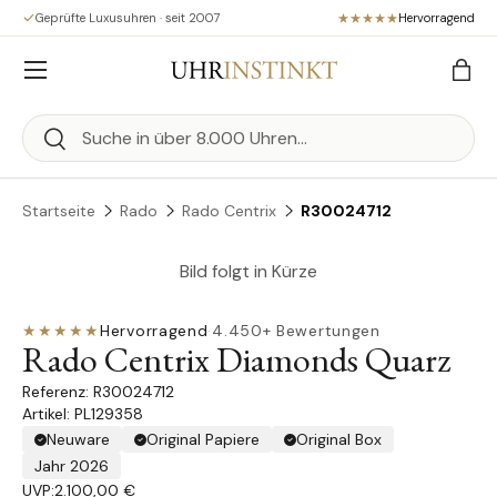
Geprüfte Luxusuhren · seit 2007
Hervorragend
Direkt zum Inhalt
Menü
Eink
Suchen
Suchen
Startseite
Rado
Rado Centrix
R30024712
Bild folgt in Kürze
★★★★★
Hervorragend
·
4.450+ Bewertungen
Rado Centrix Diamonds Quarz
R30024712
Artikel: PL129358
Neuware
Original Papiere
Original Box
Jahr 2026
UVP:
2.100,00 €