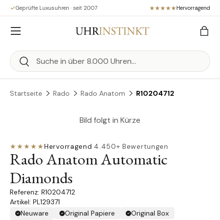
Geprüfte Luxusuhren · seit 2007
Hervorragend
Direkt zum Inhalt
Menü
Eink
Suchen
Suchen
Startseite
Rado
Rado Anatom
R10204712
Bild folgt in Kürze
★★★★★
Hervorragend
·
4.450+ Bewertungen
Rado Anatom Automatic
Diamonds
R10204712
Artikel: PL129371
Neuware
Original Papiere
Original Box