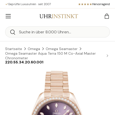
Geprüfte Luxusuhren · seit 2007
Hervorragend
Direkt zum Inhalt
Menü
Eink
Suchen
Suchen
Startseite
Omega
Omega Seamaster
Omega Seamaster Aqua Terra 150 M Co-Axial Master
Chronometer
220.55.34.20.60.001
Zu Produktinformationen springen