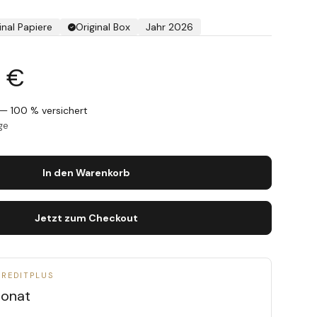
inal Papiere
Original Box
Jahr 2026
 €
— 100 % versichert
ge
In den Warenkorb
Jetzt zum Checkout
CREDITPLUS
onat