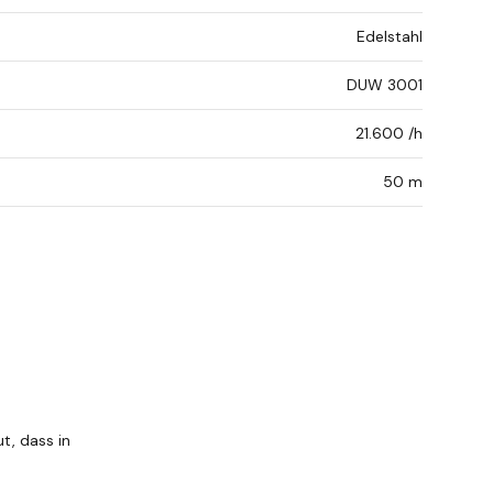
Edelstahl
DUW 3001
21.600 /h
50 m
ut, dass in