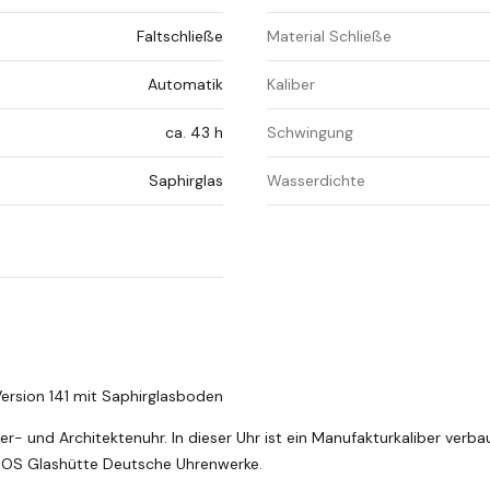
Faltschließe
Material Schließe
Automatik
Kaliber
ca. 43 h
Schwingung
Saphirglas
Wasserdichte
ersion 141 mit Saphirglasboden
ller- und Architektenuhr. In dieser Uhr ist ein Manufakturkaliber verba
OMOS Glashütte Deutsche Uhrenwerke.