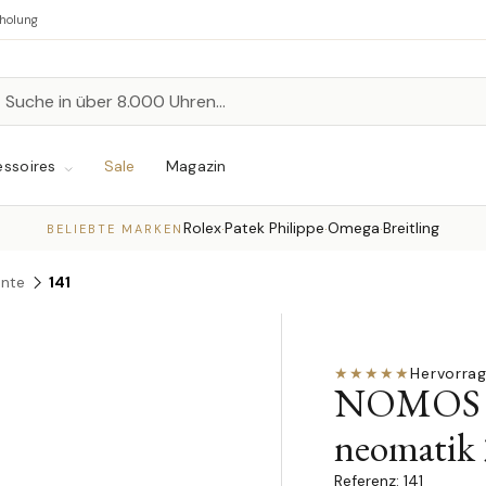
bholung
n
chen
ssoires
Sale
Magazin
Rolex
Patek Philippe
Omega
Breitling
·
·
·
BELIEBTE MARKEN
ente
141
★★★★★
Hervorra
NOMOS Gl
neomatik 
141