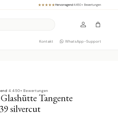
Hervorragend
·
4.450+ Bewertungen
Einloggen
Einkaufst
Kontakt
WhatsApp-Support
gend
·
4.450+ Bewertungen
ashütte Tangente
39 silvercut