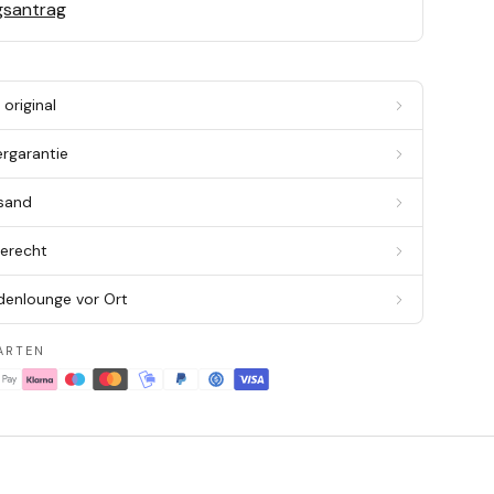
gsantrag
original
ergarantie
rsand
berecht
denlounge vor Ort
ARTEN