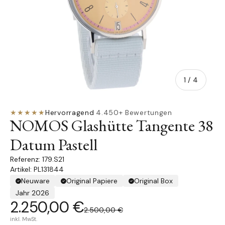
von
1
/
4
★★★★★
Hervorragend
·
4.450+ Bewertungen
NOMOS Glashütte Tangente 38
Datum Pastell
179.S21
Artikel: PL131844
Neuware
Original Papiere
Original Box
Jahr 2026
2.250,00 €
2.500,00 €
inkl. MwSt.