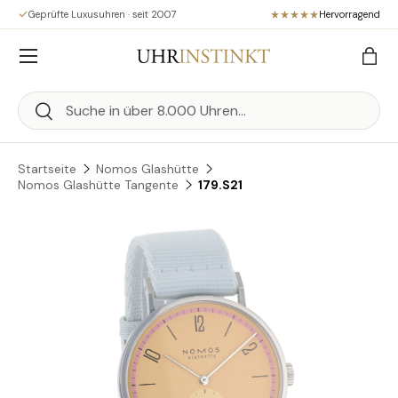
Geprüfte Luxusuhren · seit 2007
Hervorragend
Direkt zum Inhalt
Menü
Eink
Suchen
Suchen
Startseite
Nomos Glashütte
Nomos Glashütte Tangente
179.S21
Zu Produktinformationen springen