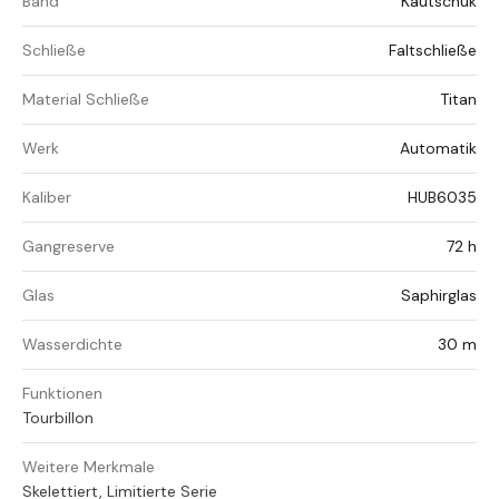
Band
Kautschuk
Schließe
Faltschließe
Material Schließe
Titan
Werk
Automatik
Kaliber
HUB6035
Gangreserve
72 h
Glas
Saphirglas
Wasserdichte
30 m
Funktionen
Tourbillon
Weitere Merkmale
Skelettiert, Limitierte Serie