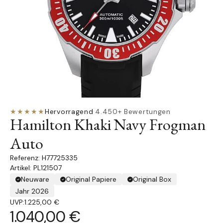
★★★★★
Hervorragend
·
4.450+ Bewertungen
Hamilton Khaki Navy Frogman
Auto
H77725335
Artikel: PL121507
Neuware
Original Papiere
Original Box
Jahr 2026
UVP:
1.225,00 €
1.040,00 €