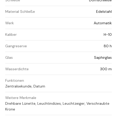
Schließe
Dornschließe
Material Schließe
Edelstahl
Werk
Automatik
Kaliber
H-10
Gangreserve
80 h
Glas
Saphirglas
Wasserdichte
300 m
Funktionen
Zentralsekunde, Datum
Weitere Merkmale
Drehbare Lünette, Leuchtindizes, Leuchtzeiger, Verschraubte
Krone