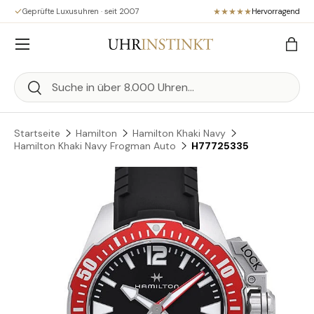
Geprüfte Luxusuhren · seit 2007
Hervorragend
Direkt zum Inhalt
Menü
Eink
Suchen
Suchen
Startseite
Hamilton
Hamilton Khaki Navy
Hamilton Khaki Navy Frogman Auto
H77725335
Zu Produktinformationen springen