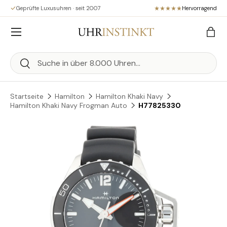
Geprüfte Luxusuhren · seit 2007
Hervorragend
Direkt zum Inhalt
Menü
Eink
Suchen
Suchen
Startseite
Hamilton
Hamilton Khaki Navy
Hamilton Khaki Navy Frogman Auto
H77825330
Zu Produktinformationen springen