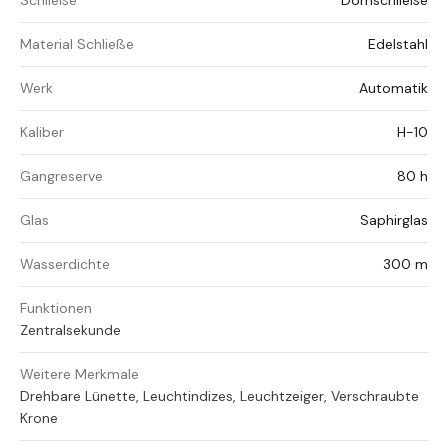
Schließe
Dornschließe
Material Schließe
Edelstahl
Werk
Automatik
Kaliber
H-10
Gangreserve
80 h
Glas
Saphirglas
Wasserdichte
300 m
Funktionen
Zentralsekunde
Weitere Merkmale
Drehbare Lünette, Leuchtindizes, Leuchtzeiger, Verschraubte
Krone