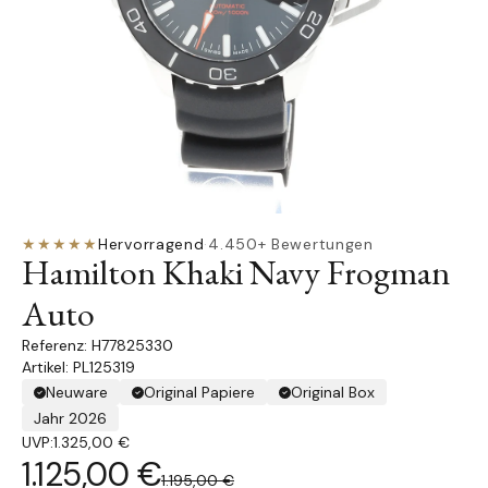
★★★★★
Hervorragend
·
4.450+ Bewertungen
Hamilton Khaki Navy Frogman
Auto
H77825330
Artikel: PL125319
Neuware
Original Papiere
Original Box
Jahr 2026
UVP:
1.325,00 €
1.125,00 €
1.195,00 €