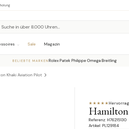
bholung
n
chen
ssoires
Sale
Magazin
Rolex
Patek Philippe
Omega
Breitling
·
·
·
BELIEBTE MARKEN
on Khaki Aviation Pilot
★★★★★
Hervorra
Hamilton 
H76215130
Artikel: PL129184