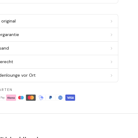
original
ergarantie
rsand
berecht
denlounge vor Ort
ARTEN