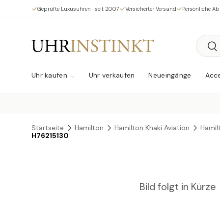
Geprüfte Luxusuhren · seit 2007
Versicherter Versand
Persönliche A
Direkt zum Inhalt
Suche
Su
Uhr kaufen
Uhr verkaufen
Neueingänge
Acce
Startseite
Hamilton
Hamilton Khaki Aviation
Hamilt
H76215130
Bild folgt in Kürze