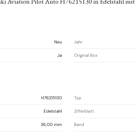
i Aviation Pilot Auto H76215130 in Edelstahl mit
Neu
Jahr
Ja
Original Box
H76215130
Typ
Edelstahl
Zifferblatt
36,00 mm
Band