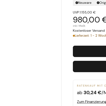
Neuware
Orig
UVP:
1.155,00 €
980,00 
inkl. MwSt.
Kostenloser Versand 
Lieferzeit: 1 - 2 Wo
RATENKAUF MIT 
ab
30,24 €
/
Zum Finanzierun