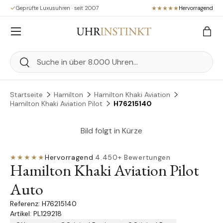
Geprüfte Luxusuhren · seit 2007
Hervorragend
Direkt zum Inhalt
Menü
Eink
Suchen
Suchen
Startseite
Hamilton
Hamilton Khaki Aviation
Hamilton Khaki Aviation Pilot
H76215140
Bild folgt in Kürze
★★★★★
Hervorragend
·
4.450+ Bewertungen
Hamilton Khaki Aviation Pilot
Auto
H76215140
Artikel: PL129218