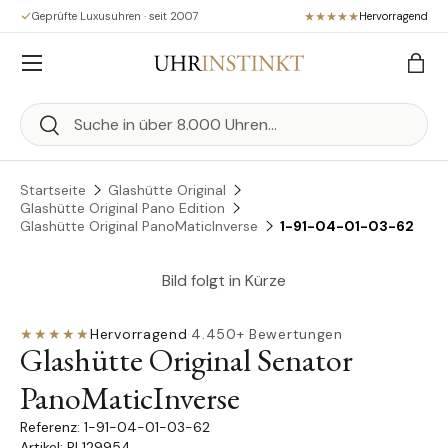
Geprüfte Luxusuhren · seit 2007
Hervorragend
Direkt zum Inhalt
Menü
Eink
Suchen
Suchen
Startseite
Glashütte Original
Glashütte Original Pano Edition
Glashütte Original PanoMaticInverse
1-91-04-01-03-62
Bild folgt in Kürze
★★★★★
Hervorragend
·
4.450+ Bewertungen
Glashütte Original Senator
PanoMaticInverse
1-91-04-01-03-62
Artikel: PL129954