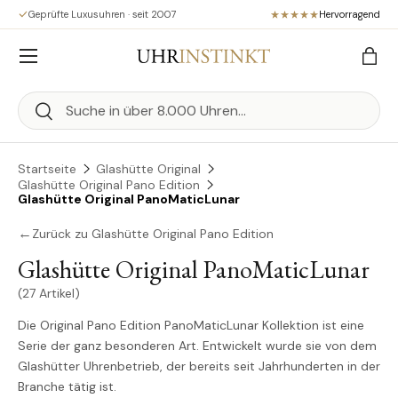
Geprüfte Luxusuhren · seit 2007
Hervorragend
Direkt zum Inhalt
Menü
Eink
Suchen
Suchen
Startseite
Glashütte Original
Glashütte Original Pano Edition
Glashütte Original PanoMaticLunar
←
Zurück zu Glashütte Original Pano Edition
Glashütte Original PanoMaticLunar
(27 Artikel)
Die Original Pano Edition PanoMaticLunar Kollektion ist eine
Serie der ganz besonderen Art. Entwickelt wurde sie von dem
Glashütter Uhrenbetrieb, der bereits seit Jahrhunderten in der
Branche tätig ist.