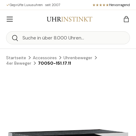
Geprüfte Luxusuhren · seit 2007
Hervorragend
Direkt zum Inhalt
Menü
Eink
Suchen
Suchen
Startseite
Accessoires
Uhrenbeweger
4er Beweger
70050-151.17.11
Zu Produktinformationen springen