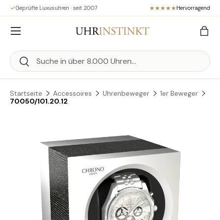
Geprüfte Luxusuhren · seit 2007
Hervorragend
Direkt zum Inhalt
Menü
Eink
Suchen
Suchen
Startseite
Accessoires
Uhrenbeweger
1er Beweger
70050/101.20.12
Zu Produktinformationen springen