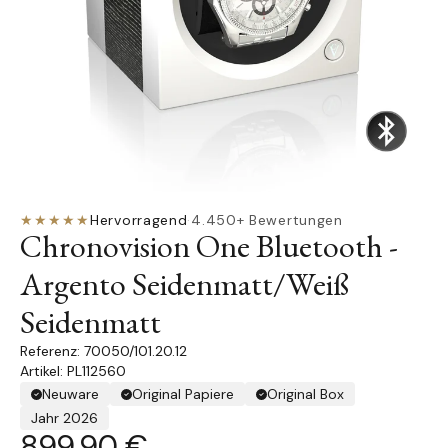
★★★★★
Hervorragend
·
4.450+ Bewertungen
Chronovision One Bluetooth -
Argento Seidenmatt/Weiß
Seidenmatt
70050/101.20.12
Artikel: PL112560
Neuware
Original Papiere
Original Box
Jahr 2026
899,90 €