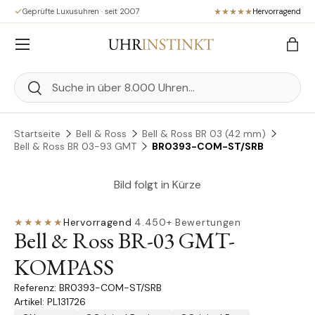
Geprüfte Luxusuhren · seit 2007
Hervorragend
Direkt zum Inhalt
Menü
Eink
Suchen
Suchen
Startseite
Bell & Ross
Bell & Ross BR 03 (42 mm)
Bell & Ross BR 03-93 GMT
BR0393-COM-ST/SRB
Bild folgt in Kürze
★★★★★
Hervorragend
·
4.450+ Bewertungen
Bell & Ross BR-03 GMT-
KOMPASS
BR0393-COM-ST/SRB
Artikel: PL131726