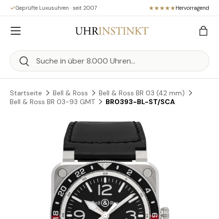
Geprüfte Luxusuhren · seit 2007
Hervorragend
Direkt zum Inhalt
Menü
Eink
Suchen
Suchen
Startseite
Bell & Ross
Bell & Ross BR 03 (42 mm)
Bell & Ross BR 03-93 GMT
BR0393-BL-ST/SCA
Zu Produktinformationen springen