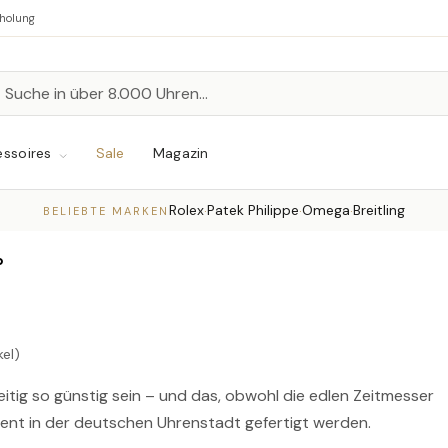
bholung
n
chen
ssoires
Sale
Magazin
Rolex
Patek Philippe
Omega
Breitling
·
·
·
BELIEBTE MARKEN
b
kel)
hzeitig so günstig sein – und das, obwohl die edlen Zeitmesser
ent in der deutschen Uhrenstadt gefertigt werden.