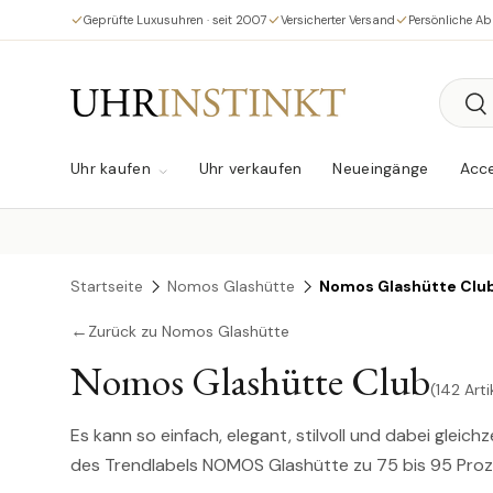
Geprüfte Luxusuhren · seit 2007
Versicherter Versand
Persönliche A
Direkt zum Inhalt
Suche
Su
Uhr kaufen
Uhr verkaufen
Neueingänge
Acce
Startseite
Nomos Glashütte
Nomos Glashütte Clu
←
Zurück zu Nomos Glashütte
Nomos Glashütte Club
(142 Arti
Es kann so einfach, elegant, stilvoll und dabei gleic
des Trendlabels NOMOS Glashütte zu 75 bis 95 Proz