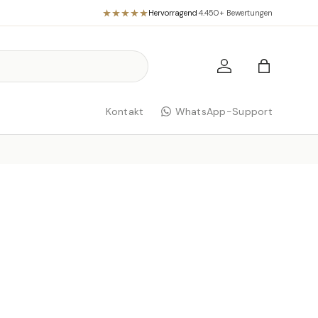
Hervorragend
·
4.450+ Bewertungen
Einloggen
Einkaufst
Kontakt
WhatsApp-Support