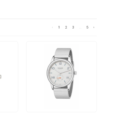
‹
1
2
3
…
5
›