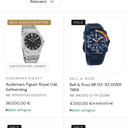
Relevanz
NEU EINGETROFFEN
SALE
CERTIFIED PRE-OWNED
AUDEMARS PIGUET
BELL & ROSS
Audemars Piguet Royal Oak
Bell & Ross BR 03-92 DIVER
Selfwinding
TARA
Ref. 15500ST.OO.1220ST.03
Ref. BR0392-D-TR-CE/SRB
36.000,00 €
4.050,00 €
4.615,00 €
Sofort verfügbar
Sofort verfügbar
SALE
SALE