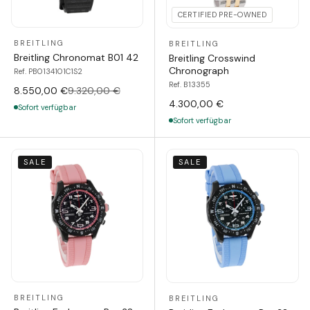
CERTIFIED PRE-OWNED
BREITLING
BREITLING
Breitling Chronomat B01 42
Breitling Crosswind
Chronograph
Ref. PB0134101C1S2
Ref. B13355
8.550,00 €
9.320,00 €
4.300,00 €
Sofort verfügbar
Sofort verfügbar
SALE
SALE
BREITLING
BREITLING