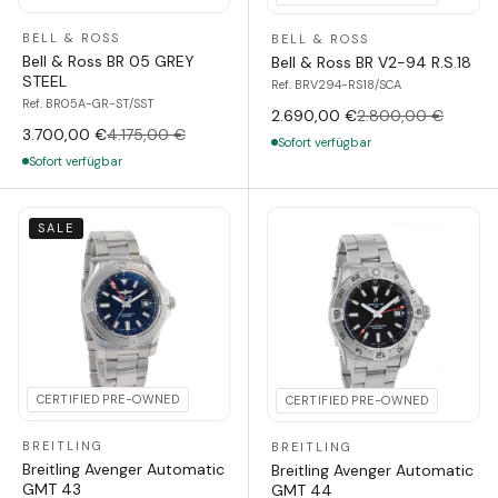
BELL & ROSS
BELL & ROSS
Bell & Ross BR 05 GREY
Bell & Ross BR V2-94 R.S.18
STEEL
Ref. BRV294-RS18/SCA
Ref. BR05A-GR-ST/SST
2.690,00 €
2.800,00 €
3.700,00 €
4.175,00 €
Sofort verfügbar
Sofort verfügbar
SALE
CERTIFIED PRE-OWNED
CERTIFIED PRE-OWNED
BREITLING
BREITLING
Breitling Avenger Automatic
Breitling Avenger Automatic
GMT 43
GMT 44