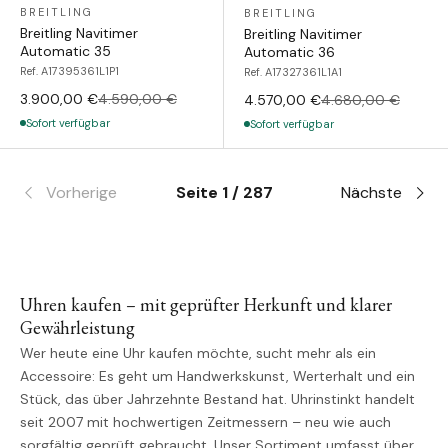
BREITLING
BREITLING
Breitling Navitimer
Breitling Navitimer
Automatic 35
Automatic 36
Ref. A17395361L1P1
Ref. A17327361L1A1
3.900,00 €
4.590,00 €
4.570,00 €
4.680,00 €
Sofort verfügbar
Sofort verfügbar
Vorherige
Seite 1 / 287
Nächste
Uhren kaufen – mit geprüfter Herkunft und klarer
Gewährleistung
Wer heute eine Uhr kaufen möchte, sucht mehr als ein
Accessoire: Es geht um Handwerkskunst, Werterhalt und ein
Stück, das über Jahrzehnte Bestand hat. Uhrinstinkt handelt
seit 2007 mit hochwertigen Zeitmessern – neu wie auch
sorgfältig geprüft gebraucht. Unser Sortiment umfasst über