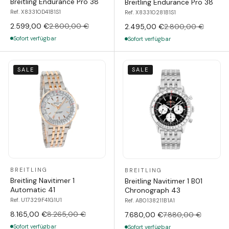
Breitling Endurance Pro 38
Breitling Endurance Pro 38
Ref. X83310D41B1S1
Ref. X83310281B1S1
2.599,00 €
2.800,00 €
2.495,00 €
2.800,00 €
Sofort verfügbar
Sofort verfügbar
SALE
SALE
BREITLING
BREITLING
Breitling Navitimer 1
Breitling Navitimer 1 B01
Automatic 41
Chronograph 43
Ref. U17329F41G1U1
Ref. AB0138211B1A1
8.165,00 €
8.265,00 €
7.680,00 €
7.880,00 €
Sofort verfügbar
Sofort verfügbar