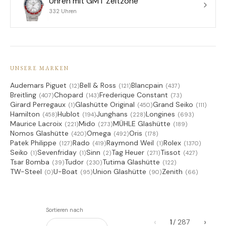
Uhren mit GMT Zeitzone
332 Uhren
UNSERE MARKEN
Audemars Piguet
Bell & Ross
Blancpain
(12)
(121)
(437)
Breitling
Chopard
Frederique Constant
(407)
(143)
(73)
Girard Perregaux
Glashütte Original
Grand Seiko
(1)
(450)
(111)
Hamilton
Hublot
Junghans
Longines
(458)
(194)
(228)
(693)
Maurice Lacroix
Mido
MÜHLE Glashütte
(221)
(273)
(189)
Nomos Glashütte
Omega
Oris
(420)
(492)
(178)
Patek Philippe
Rado
Raymond Weil
Rolex
(127)
(419)
(1)
(1370)
Seiko
Sevenfriday
Sinn
Tag Heuer
Tissot
(1)
(1)
(2)
(271)
(427)
Tsar Bomba
Tudor
Tutima Glashütte
(39)
(230)
(122)
TW-Steel
U-Boat
Union Glashütte
Zenith
(0)
(95)
(90)
(66)
Sortieren nach
‹
›
1