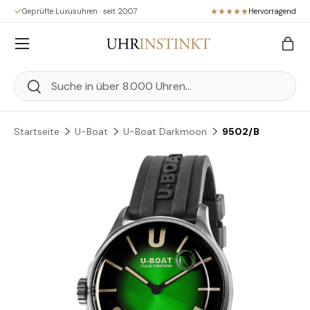
Geprüfte Luxusuhren · seit 2007
Hervorragend
Direkt zum Inhalt
Menü
Eink
Suchen
Suchen
Startseite
U-Boat
U-Boat Darkmoon
9502/B
Zu Produktinformationen springen