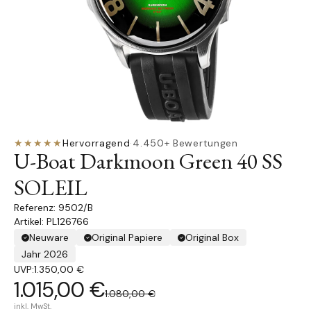
★★★★★
Hervorragend
·
4.450+ Bewertungen
U-Boat Darkmoon Green 40 SS
SOLEIL
9502/B
Artikel: PL126766
Neuware
Original Papiere
Original Box
Jahr 2026
UVP:
1.350,00 €
1.015,00 €
1.080,00 €
inkl. MwSt.