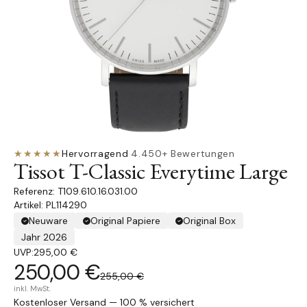
★★★★★
Hervorragend
·
4.450+ Bewertungen
Tissot T-Classic Everytime Large
T109.610.16.031.00
Artikel: PL114290
Neuware
Original Papiere
Original Box
Jahr 2026
UVP:
295,00 €
250,00 €
255,00 €
inkl. MwSt.
Kostenloser Versand — 100 % versichert