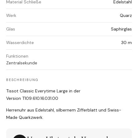
Material Schließe
Edelstahl
Werk
Quarz
Glas
Saphirglas
Wasserdichte
30 m
Funktionen
Zentralsekunde
BESCHREIBUNG
Tissot Classic Everytime Large in der
Version T109.610.16.031.00
Herrenuhr aus Edelstahl, silbernem Zifferblatt und Swiss-
Made Quarkzwerk.