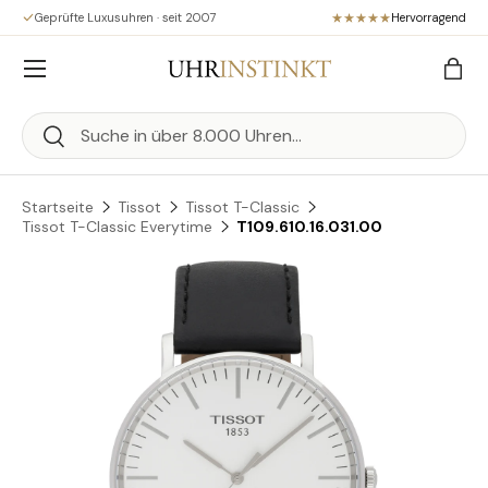
Geprüfte Luxusuhren · seit 2007
Hervorragend
Direkt zum Inhalt
Menü
Eink
Suchen
Suchen
Startseite
Tissot
Tissot T-Classic
Tissot T-Classic Everytime
T109.610.16.031.00
Zu Produktinformationen springen