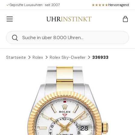
Geprüfte Luxusuhren · seit 2007
Hervorragend
Direkt zum Inhalt
Menü
Eink
Suchen
Suchen
Startseite
Rolex
Rolex Sky-Dweller
336933
Zu Produktinformationen springen