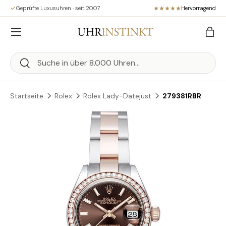
Geprüfte Luxusuhren · seit 2007
Hervorragend
Direkt zum Inhalt
Menü
Eink
Suchen
Suchen
Startseite
Rolex
Rolex Lady-Datejust
279381RBR
Zu Produktinformationen springen