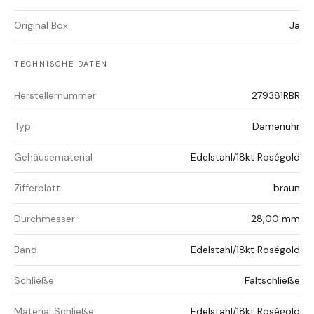
Original Box
Ja
TECHNISCHE DATEN
Herstellernummer
279381RBR
Typ
Damenuhr
Gehäusematerial
Edelstahl/18kt Roségold
Zifferblatt
braun
Durchmesser
28,00 mm
Band
Edelstahl/18kt Roségold
Schließe
Faltschließe
Material Schließe
Edelstahl/18kt Roségold