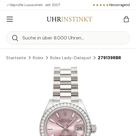
Geprüfte Luxusuhren · seit 2007
Hervorragend
Direkt zum Inhalt
Menü
Eink
Suchen
Suchen
Startseite
Rolex
Rolex Lady-Datejust
279139RBR
Zu Produktinformationen springen