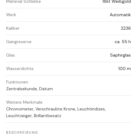
Material Schließe
18kt Weißgold
Werk
Automatik
Kaliber
2236
Gangreserve
ca. 55 h
Glas
Saphirglas
Wasserdichte
100 m
Funktionen
Zentralsekunde, Datum
Weitere Merkmale
Chronometer, Verschraubte Krone, Leuchtindizes,
Leuchtzeiger, Brillantbesatz
BESCHREIBUNG